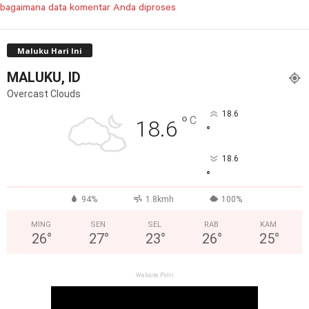
bagaimana data komentar Anda diproses
Maluku Hari Ini
MALUKU, ID
Overcast Clouds
18.6
°
C
18.6
°
18.6
°
94%
1.8kmh
100%
MING
SEN
SEL
RAB
KAM
26
°
27
°
23
°
26
°
25
°
Website Polri