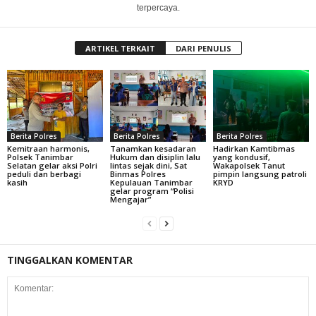
terpercaya.
ARTIKEL TERKAIT
DARI PENULIS
Berita Polres
Berita Polres
Berita Polres
Kemitraan harmonis,
Tanamkan kesadaran
Hadirkan Kamtibmas
Polsek Tanimbar
Hukum dan disiplin lalu
yang kondusif,
Selatan gelar aksi Polri
lintas sejak dini, Sat
Wakapolsek Tanut
peduli dan berbagi
Binmas Polres
pimpin langsung patroli
kasih
Kepulauan Tanimbar
KRYD
gelar program “Polisi
Mengajar”
TINGGALKAN KOMENTAR