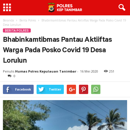
Beranda
Berita Polres
Bhabinkamtibmas Pantau Aktiiftas Warga Pada Posko Covid 19
Desa Lorulun
BERITA POLRES
Bhabinkamtibmas Pantau Aktiiftas
Warga Pada Posko Covid 19 Desa
Lorulun
Penulis
Humas Polres Kepulauan Tanimbar
-
16 Mei 2020
251
0
Facebook
Twitter