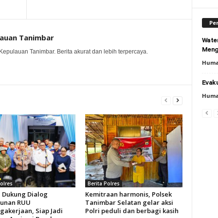
Per
lauan Tanimbar
Wate
Meng
Kepulauan Tanimbar. Berita akurat dan lebih terpercaya.
Huma
Evaku
Huma
Polres
Berita Polres
i Dukung Dialog
Kemitraan harmonis, Polsek
sunan RUU
Tanimbar Selatan gelar aksi
gakerjaan, Siap Jadi
Polri peduli dan berbagi kasih