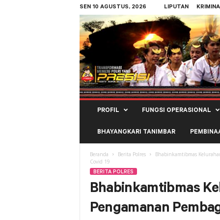
SEN 10 AGUSTUS, 2026
LIPUTAN
KRIMINA
Polres
PROFIL
FUNGSI OPERASIONAL
Kepulauan
Tanimbar
BHAYANGKARI TANIMBAR
PEMBINA
Beranda
Berita Polres
Bhabinkamtibmas Keluraha
Covid 19
BERITA POLRES
Bhabinkamtibmas Ke
Pengamanan Pembagi