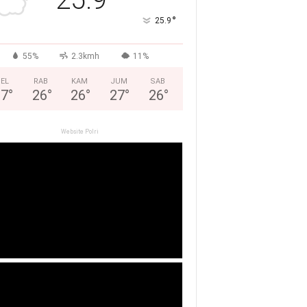
°
25.9
55%
2.3kmh
11%
EL
RAB
KAM
JUM
SAB
27
°
26
°
26
°
27
°
26
°
Website Polri