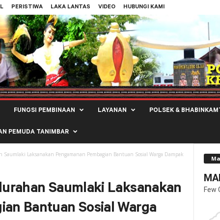
L
PERISTIWA
LAKA LANTAS
VIDEO
HUBUNGI KAMI
FUNGSI PEMBINAAN
LAYANAN
POLSEK & BHABINKAM
AN PEMUDA TANIMBAR
n Saumlaki Laksanakan Pengamanan Pembagian Bantuan Sosial Warga Dampak
Ma
MAL
lurahan Saumlaki Laksanakan
Few 
an Bantuan Sosial Warga