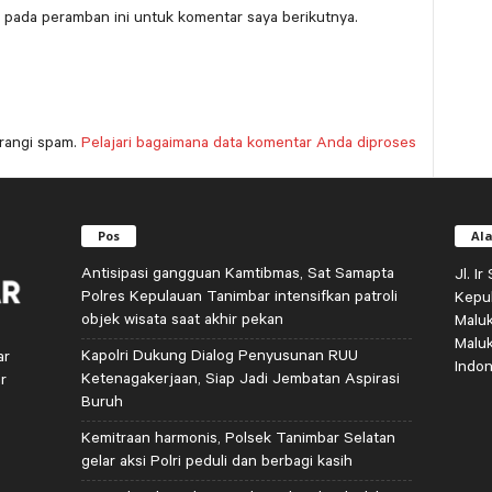
 pada peramban ini untuk komentar saya berikutnya.
rangi spam.
Pelajari bagaimana data komentar Anda diproses
Pos
Al
Antisipasi gangguan Kamtibmas, Sat Samapta
Jl. I
Polres Kepulauan Tanimbar intensifkan patroli
Kepu
objek wisata saat akhir pekan
Malu
Malu
Kapolri Dukung Dialog Penyusunan RUU
ar
Indon
Ketenagakerjaan, Siap Jadi Jembatan Aspirasi
r
Buruh
Kemitraan harmonis, Polsek Tanimbar Selatan
gelar aksi Polri peduli dan berbagi kasih