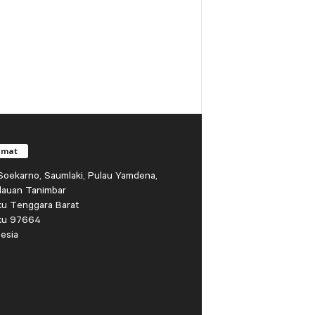
amat
r Soekarno, Saumlaki, Pulau Yamdena,
lauan Tanimbar
ku Tenggara Barat
ku 97664
esia