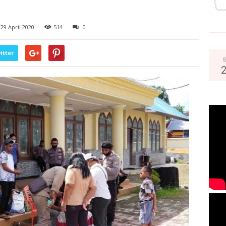
29 April 2020
514
0
itter
S