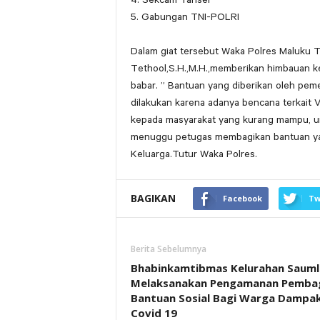
5. Gabungan TNI-POLRI
Dalam giat tersebut Waka Polres Maluku 
Tethool,S.H.,M.H.,memberikan himbauan 
babar. ” Bantuan yang diberikan oleh peme
dilakukan karena adanya bencana terkait V
kepada masyarakat yang kurang mampu, unt
menuggu petugas membagikan bantuan ya
Keluarga.Tutur Waka Polres.
BAGIKAN
Facebook
Tw
Berita Sebelumnya
Bhabinkamtibmas Kelurahan Sauml
Melaksanakan Pengamanan Pemba
Bantuan Sosial Bagi Warga Dampa
Covid 19