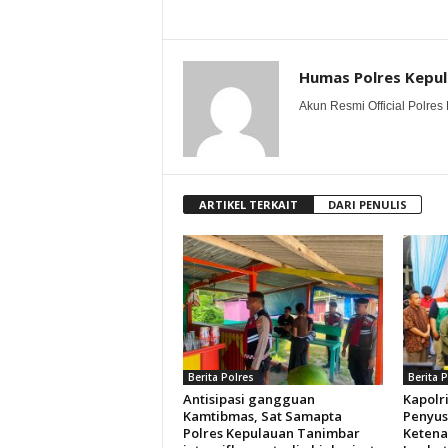
Humas Polres Kepu
Akun Resmi Official Polres 
ARTIKEL TERKAIT
DARI PENULIS
Berita Polres
Berita 
Antisipasi gangguan
Kapolr
Kamtibmas, Sat Samapta
Penyu
Polres Kepulauan Tanimbar
Ketena