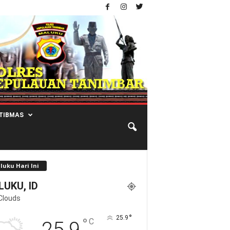
TIBMAS
luku Hari Ini
UKU, ID
Clouds
°
25.9
°
C
25.9