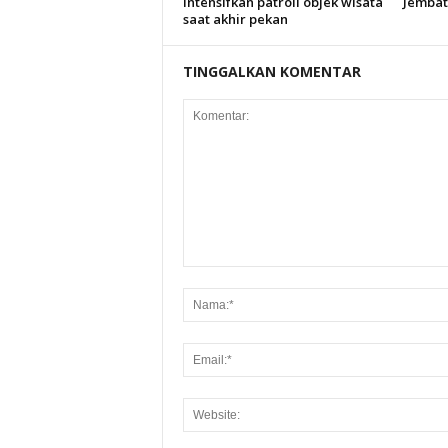
intensifkan patroli objek wisata
Jembat
saat akhir pekan
TINGGALKAN KOMENTAR