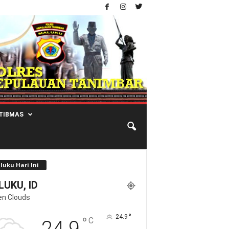
TIBMAS
luku Hari Ini
UKU, ID
en Clouds
°
24.9
°
C
24.9