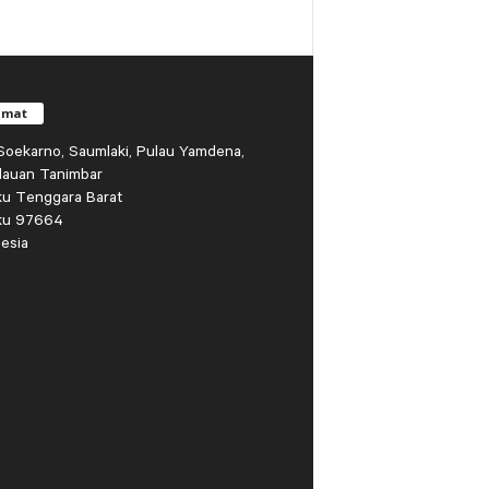
amat
r Soekarno, Saumlaki, Pulau Yamdena,
lauan Tanimbar
ku Tenggara Barat
ku 97664
esia