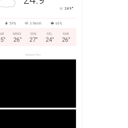
°
24.9
59%
3.9kmh
66%
AB
MING
SEN
SEL
RAB
25
°
26
°
27
°
24
°
26
°
Website Polri