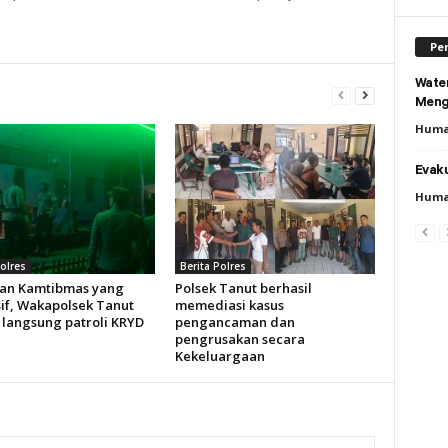
Per
Wate
Meng
Huma
Evaku
Huma
Polres
Berita Polres
an Kamtibmas yang
Polsek Tanut berhasil
if, Wakapolsek Tanut
memediasi kasus
 langsung patroli KRYD
pengancaman dan
pengrusakan secara
Kekeluargaan