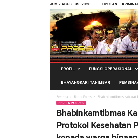
JUM 7 AGUSTUS, 2026
LIPUTAN
KRIMINA
Polres
PROFIL
FUNGSI OPERASIONAL
Kepulauan
Tanimbar
BHAYANGKARI TANIMBAR
PEMBINA
Beranda
Berita Polres
Bhabinkamtibmas Kabiarat l
BERITA POLRES
Bhabinkamtibmas Kabi
Protokol Kesehatan 