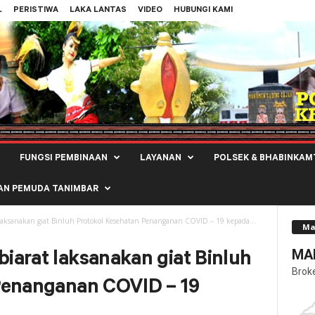
L
PERISTIWA
LAKA LANTAS
VIDEO
HUBUNGI KAMI
FUNGSI PEMBINAAN
LAYANAN
POLSEK & BHABINKAM
AN PEMUDA TANIMBAR
aksanakan giat Binluh Protokol Kesehatan Penanganan COVID – 19 kepada...
Ma
MAL
arat laksanakan giat Binluh
Brok
Penanganan COVID – 19