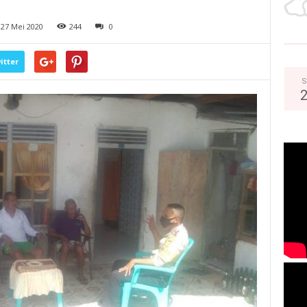
27 Mei 2020
244
0
itter
S