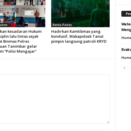
Per
Wate
Polres
Berita Polres
Meng
kan kesadaran Hukum
Hadirkan Kamtibmas yang
iplin lalu lintas sejak
kondusif, Wakapolsek Tanut
Huma
at Binmas Polres
pimpin langsung patroli KRYD
uan Tanimbar gelar
Evaku
m “Polisi Mengajar”
Huma