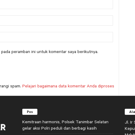
 pada peramban ini untuk komentar saya berikutnya.
rangi spam.
Pelajari bagaimana data komentar Anda diproses
Pos
Al
Kemitraan harmonis, Polsek Tanimbar Selatan
Jl. I
gelar aksi Polri peduli dan berbagi kasih
Kepu
Malu