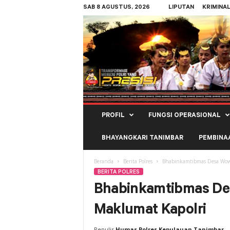
SAB 8 AGUSTUS, 2026
LIPUTAN
KRIMINA
Polres
PROFIL
FUNGSI OPERASIONAL
Kepulauan
Tanimbar
BHAYANGKARI TANIMBAR
PEMBINA
Beranda
Berita Polres
Bhabinkamtibmas Desa Wowon
BERITA POLRES
Bhabinkamtibmas Des
Maklumat Kapolri
Penulis
Humas Polres Kepulauan Tanimbar
-