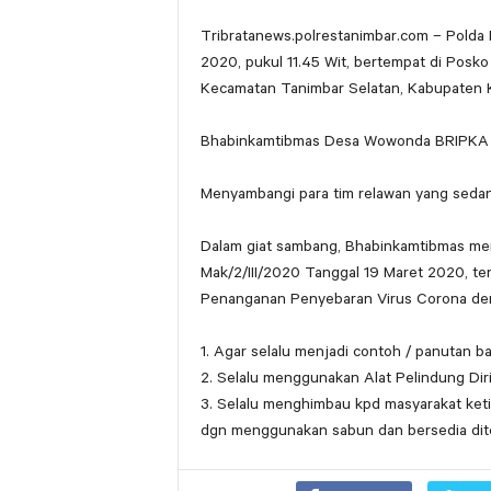
Tribratanews.polrestanimbar.com – Polda 
2020, pukul 11.45 Wit, bertempat di Pos
Kecamatan Tanimbar Selatan, Kabupaten 
Bhabinkamtibmas Desa Wowonda BRIPK
Menyambangi para tim relawan yang seda
Dalam giat sambang, Bhabinkamtibmas men
Mak/2/III/2020 Tanggal 19 Maret 2020, t
Penanganan Penyebaran Virus Corona den
1. Agar selalu menjadi contoh / panutan b
2. Selalu menggunakan Alat Pelindung Dir
3. Selalu menghimbau kpd masyarakat keti
dgn menggunakan sabun dan bersedia dit