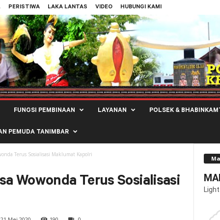
L
PERISTIWA
LAKA LANTAS
VIDEO
HUBUNGI KAMI
FUNGSI PEMBINAAN
LAYANAN
POLSEK & BHABINKAM
AN PEMUDA TANIMBAR
da Terus Sosialisasi Maklumat Kapolri
Ma
MAL
a Wowonda Terus Sosialisasi
Light
21 Mei 2020
190
0