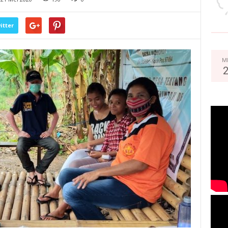
itter
M