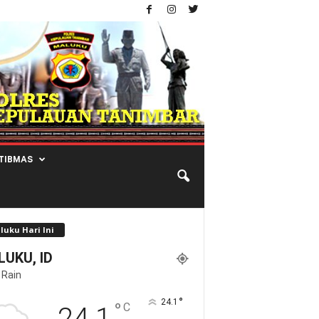
TIBMAS
luku Hari Ini
UKU, ID
 Rain
°
24.1
°
C
24.1