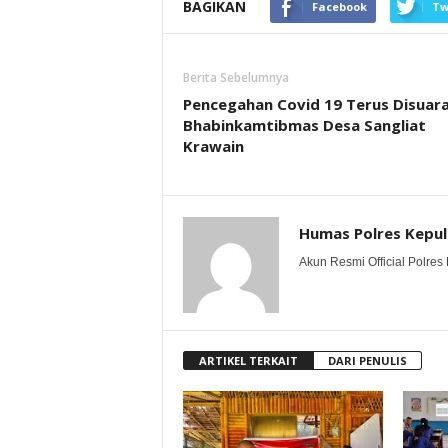
BAGIKAN
Facebook
Tw
Berita Sebelumnya
Pencegahan Covid 19 Terus Disuar
Bhabinkamtibmas Desa Sangliat
Krawain
Humas Polres Kepu
Akun Resmi Official Polres 
ARTIKEL TERKAIT
DARI PENULIS