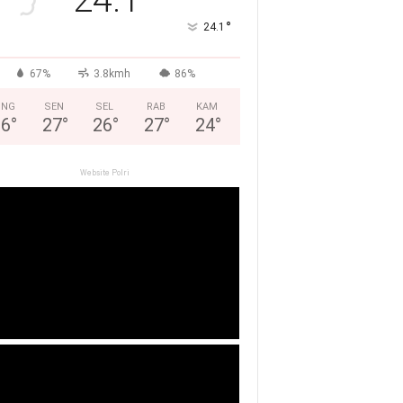
°
24.1
67%
3.8kmh
86%
ING
SEN
SEL
RAB
KAM
26
°
27
°
26
°
27
°
24
°
Website Polri