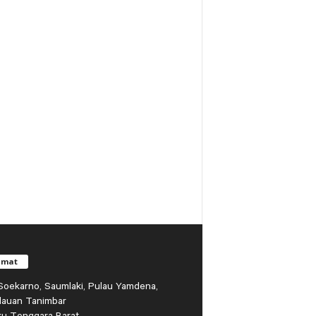
amat
r Soekarno, Saumlaki, Pulau Yamdena,
lauan Tanimbar
ku Tenggara Barat