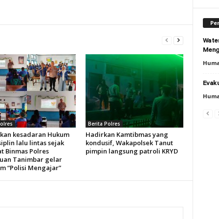
Per
Wate
Meng
Huma
Evaku
Huma
Polres
Berita Polres
kan kesadaran Hukum
Hadirkan Kamtibmas yang
iplin lalu lintas sejak
kondusif, Wakapolsek Tanut
at Binmas Polres
pimpin langsung patroli KRYD
uan Tanimbar gelar
m “Polisi Mengajar”