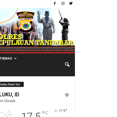
TIBMAS
luku Hari Ini
UKU, ID
en Clouds
°
17.5
°
C
17.5