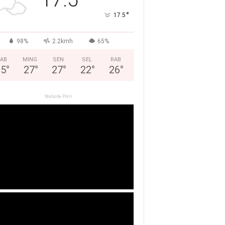
°
17.5
98%
2.2kmh
65%
AB
MING
SEN
SEL
RAB
25
°
27
°
27
°
22
°
26
°
Website Polri