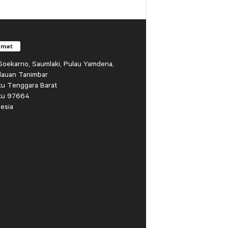
amat
r Soekarno, Saumlaki, Pulau Yamdena,
lauan Tanimbar
ku Tenggara Barat
ku 97664
esia