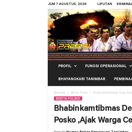
JUM 7 AGUSTUS, 2026
LIPUTAN
KRIMINA
Polres
PROFIL
FUNGSI OPERASIONAL
Kepulauan
Tanimbar
BHAYANGKARI TANIMBAR
PEMBINA
Beranda
Berita Polres
Bhabinkamtibmas Desa Wowo
BERITA POLRES
Bhabinkamtibmas De
Posko ,Ajak Warga Ce
Penulis
Humas Polres Kepulauan Tanimbar
-