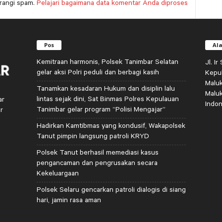
rangi spam.
Pelajari bagaimana data komentar Anda diproses
Pos
Al
Kemitraan harmonis, Polsek Tanimbar Selatan
Jl. I
gelar aksi Polri peduli dan berbagi kasih
Kepu
Malu
Tanamkan kesadaran Hukum dan disiplin lalu
Malu
lintas sejak dini, Sat Binmas Polres Kepulauan
ar
Indon
Tanimbar gelar program “Polisi Mengajar”
r
Hadirkan Kamtibmas yang kondusif, Wakapolsek
Tanut pimpin langsung patroli KRYD
Polsek Tanut berhasil memediasi kasus
pengancaman dan pengrusakan secara
Kekeluargaan
Polsek Selaru gencarkan patroli dialogis di siang
hari, jamin rasa aman