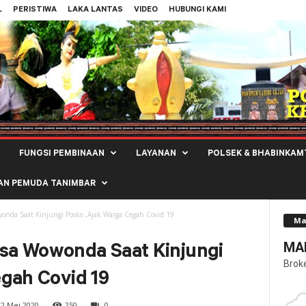
L
PERISTIWA
LAKA LANTAS
VIDEO
HUBUNGI KAMI
FUNGSI PEMBINAAN
LAYANAN
POLSEK & BHABINKAM
AN PEMUDA TANIMBAR
nda Saat Kinjungi Posko ,Ajak Warga Cegah Covid 19
Ma
MAL
sa Wowonda Saat Kinjungi
Brok
gah Covid 19
2 Mei 2020
250
0