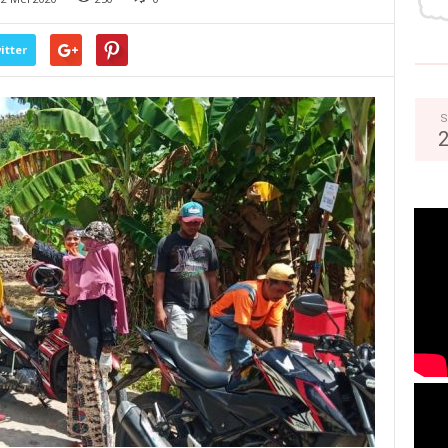
itter
S