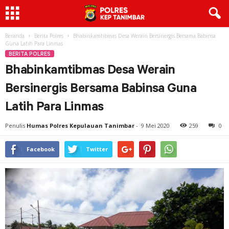
Beranda
Berita Polres
Bhabinkamtibmas Desa Werain Bersinergis Bersama Babinsa
Guna Latih Para Linmas
BERITA POLRES
Bhabinkamtibmas Desa Werain
Bersinergis Bersama Babinsa Guna
Latih Para Linmas
Penulis
Humas Polres Kepulauan Tanimbar
-
9 Mei 2020
259
0
Facebook
Twitter