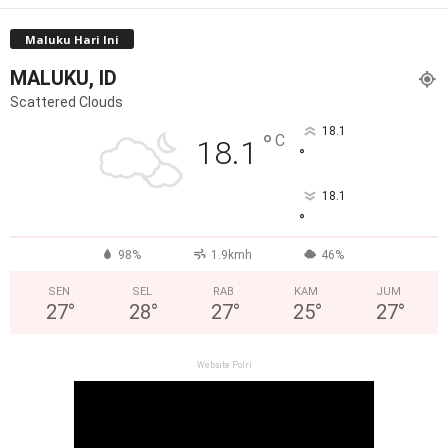
Maluku Hari Ini
MALUKU, ID
Scattered Clouds
18.1
°
C
18.1
°
18.1
°
98%
1.9kmh
46%
SEN
SEL
RAB
KAM
JUM
27
°
28
°
27
°
25
°
27
°
Website Polri