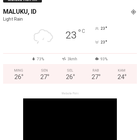
MALUKU, ID
Light Rain
°
23
°
C
23
°
23
73%
3kmh
93%
MING
SEN
SEL
RAB
KAM
26
°
27
°
26
°
27
°
24
°
Website Polri