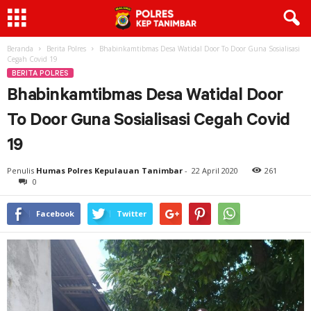
Beranda
Berita Polres
Bhabinkamtibmas Desa Watidal Door To Door Guna Sosialisasi
Cegah Covid 19
BERITA POLRES
Bhabinkamtibmas Desa Watidal Door
To Door Guna Sosialisasi Cegah Covid
19
Penulis
Humas Polres Kepulauan Tanimbar
-
22 April 2020
261
0
Facebook
Twitter