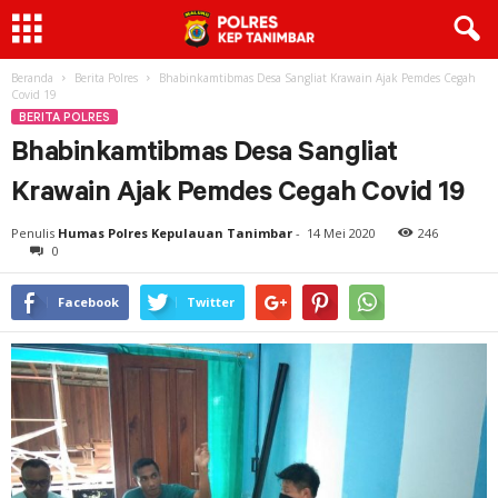
Beranda
Berita Polres
Bhabinkamtibmas Desa Sangliat Krawain Ajak Pemdes Cegah
Covid 19
BERITA POLRES
Bhabinkamtibmas Desa Sangliat
Krawain Ajak Pemdes Cegah Covid 19
Penulis
Humas Polres Kepulauan Tanimbar
-
14 Mei 2020
246
0
Facebook
Twitter