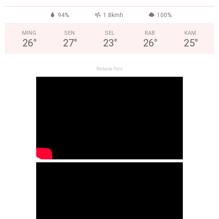
94%
1.8kmh
100%
MING
SEN
SEL
RAB
KAM
26
°
27
°
23
°
26
°
25
°
Website Polri