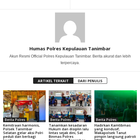
Humas Polres Kepulauan Tanimbar
Akun Resmi Official Polres Kepulauan Tanimbar. Berita akurat dan lebih
terpercaya.
ARTIKEL TERKAIT
DARI PENULIS
Berita Polres
Berita Polres
Berita Polres
Kemitraan harmonis,
Tanamkan kesadaran
Hadirkan Kamtibmas
Polsek Tanimbar
Hukum dan disiplin lalu
yang kondusif,
Selatan gelar aksi Polri
lintas sejak dini, Sat
Wakapolsek Tanut
peduli dan berbagi
Binmas Polres
pimpin langsung patroli