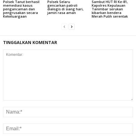
Polsek Tanut berhasil
Polsek Selaru
Sambut HUT RI Ke-81,
memediasi kasus
gencarkan patroli
Kapolres Kepulauan
pengancaman dan
dialogis di siang hari,
Tanimbar serukan
pengrusakan secara
jamin rasa aman
kibarkan bendera
Kekeluargaan
Merah Putih serentak
TINGGALKAN KOMENTAR