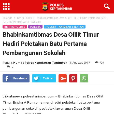
Beranda
Berita Polres
Bhabinkamtibmas Desa Olilit Timur Hadiri Peletakan Batu
Pertama Pembangunan Sekolah
BERITA POLRES
POLSEK
POLSEK TANIMBAR SELATAN
Bhabinkamtibmas Desa Olilit Timur
Hadiri Peletakan Batu Pertama
Pembangunan Sekolah
Penulis
Humas Polres Kepulauan Tanimbar
-
8 Agustus 2017
709
0
Facebook
Twitter
tribratanews.polrestanimbar.com – Bhabinkamtibmas Desa Olilit
Timur Bripka A.Romrome menghadiri pelatekan batu pertama
pembangunan sekolah paut atek lawanaman Desa Olilit