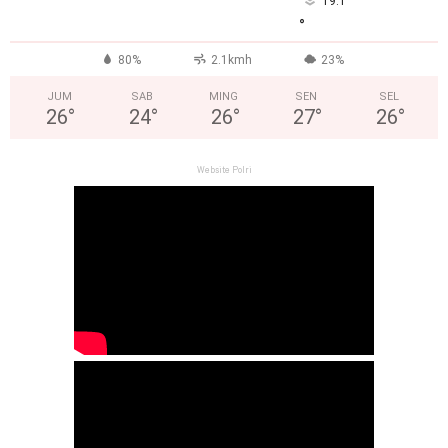
19.1
°
80%
2.1kmh
23%
JUM
SAB
MING
SEN
SEL
26
°
24
°
26
°
27
°
26
°
Website Polri