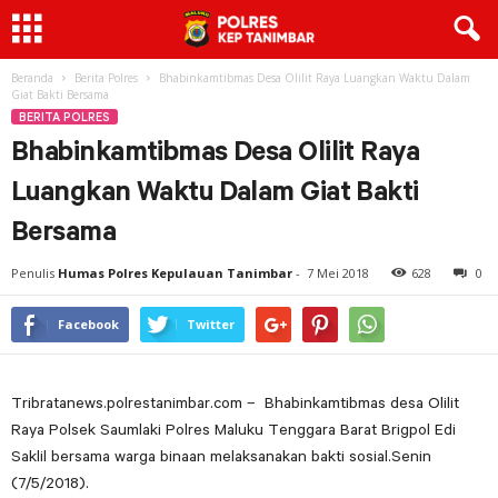
Beranda
Berita Polres
Bhabinkamtibmas Desa Olilit Raya Luangkan Waktu Dalam
Giat Bakti Bersama
BERITA POLRES
Bhabinkamtibmas Desa Olilit Raya
Luangkan Waktu Dalam Giat Bakti
Bersama
Penulis
Humas Polres Kepulauan Tanimbar
-
7 Mei 2018
628
0
Facebook
Twitter
Tribratanews.polrestanimbar.com – Bhabinkamtibmas desa Olilit
Raya Polsek Saumlaki Polres Maluku Tenggara Barat Brigpol Edi
Saklil bersama warga binaan melaksanakan bakti sosial.Senin
(7/5/2018).