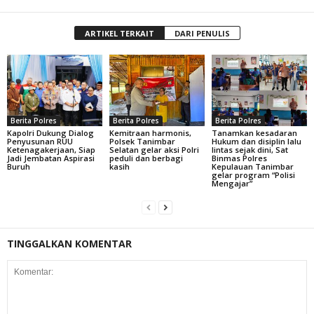
ARTIKEL TERKAIT
DARI PENULIS
Berita Polres
Berita Polres
Berita Polres
Kapolri Dukung Dialog
Kemitraan harmonis,
Tanamkan kesadaran
Penyusunan RUU
Polsek Tanimbar
Hukum dan disiplin lalu
Ketenagakerjaan, Siap
Selatan gelar aksi Polri
lintas sejak dini, Sat
Jadi Jembatan Aspirasi
peduli dan berbagi
Binmas Polres
Buruh
kasih
Kepulauan Tanimbar
gelar program “Polisi
Mengajar”
TINGGALKAN KOMENTAR