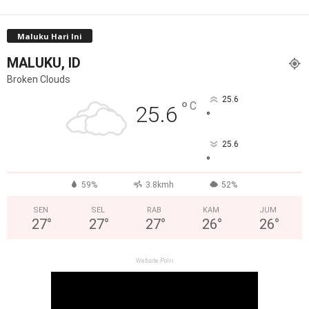
Maluku Hari Ini
MALUKU, ID
Broken Clouds
25.6
°
C
25.6
°
25.6
°
59%
3.8kmh
52%
SEN
SEL
RAB
KAM
JUM
27
°
27
°
27
°
26
°
26
°
Website Polri