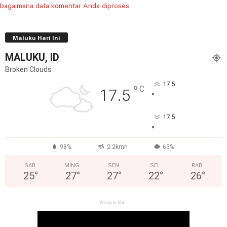
bagaimana data komentar Anda diproses
Maluku Hari Ini
MALUKU, ID
Broken Clouds
17.5
°
C
17.5
°
17.5
°
98%
2.2kmh
65%
SAB
MING
SEN
SEL
RAB
25
°
27
°
27
°
22
°
26
°
Website Polri