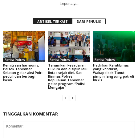
terpercaya.
ARTIKEL TERKAIT
DARI PENULIS
Berita Polres
Berita Polres
Berita Polres
Kemitraan harmonis,
Tanamkan kesadaran
Hadirkan Kamtibmas
Polsek Tanimbar
Hukum dan disiplin lalu
yang kondusif,
Selatan gelar aksi Polri
lintas sejak dini, Sat
Wakapolsek Tanut
peduli dan berbagi
Binmas Polres
pimpin langsung patroli
kasih
Kepulauan Tanimbar
KRYD
gelar program “Polisi
Mengajar”
TINGGALKAN KOMENTAR