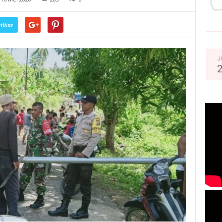
itter
J