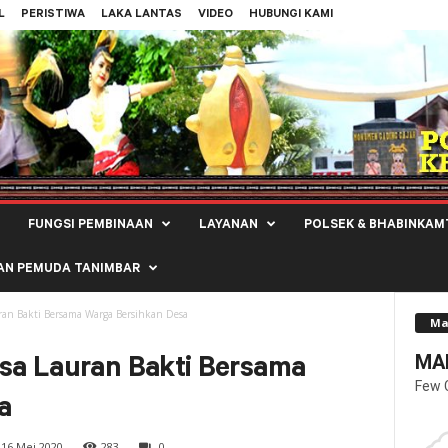
L
PERISTIWA
LAKA LANTAS
VIDEO
HUBUNGI KAMI
FUNGSI PEMBINAAN
LAYANAN
POLSEK & BHABINKAM
AN PEMUDA TANIMBAR
an Bakti Bersama Warga Bersihkan Desa
Ma
MAL
a Lauran Bakti Bersama
Few 
a
16 Mei 2020
283
0