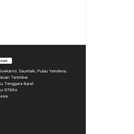
amat
r Soekarno, Saumlaki, Pulau Yamdena,
lauan Tanimbar
ku Tenggara Barat
ku 97664
esia