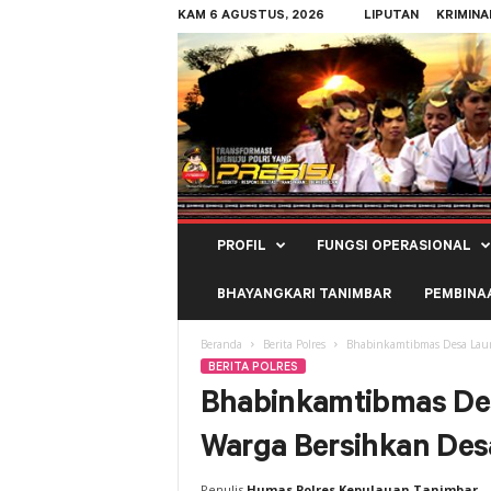
KAM 6 AGUSTUS, 2026
LIPUTAN
KRIMINA
Polres
PROFIL
FUNGSI OPERASIONAL
Kepulauan
Tanimbar
BHAYANGKARI TANIMBAR
PEMBINA
Beranda
Berita Polres
Bhabinkamtibmas Desa Laur
BERITA POLRES
Bhabinkamtibmas Des
Warga Bersihkan Des
Penulis
Humas Polres Kepulauan Tanimbar
-