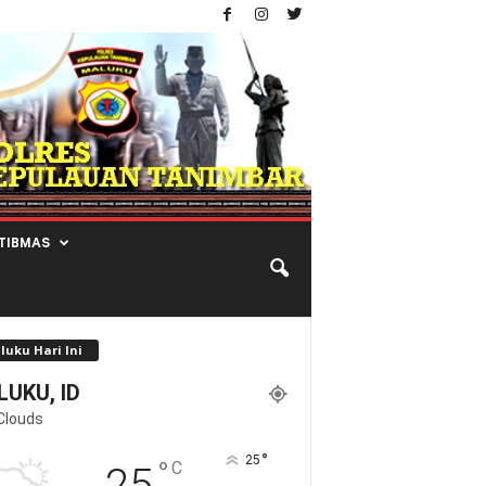
TIBMAS
luku Hari Ini
UKU, ID
Clouds
°
25
°
C
25