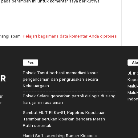
 pada peramban ini untuk komentar saya berikutnya.
rangi spam.
Pelajari bagaimana data komentar Anda diproses
Pos
Al
Polsek Tanut berhasil memediasi kasus
Jl. I
pengancaman dan pengrusakan secara
Kepu
Kekeluargaan
Malu
Malu
Polsek Selaru gencarkan patroli dialogis di siang
ar
Indon
hari, jamin rasa aman
r
Sambut HUT RI Ke-81, Kapolres Kepulauan
Tanimbar serukan kibarkan bendera Merah
Putih serentak
Hadiri Soft Launching Rumah Kidabela,