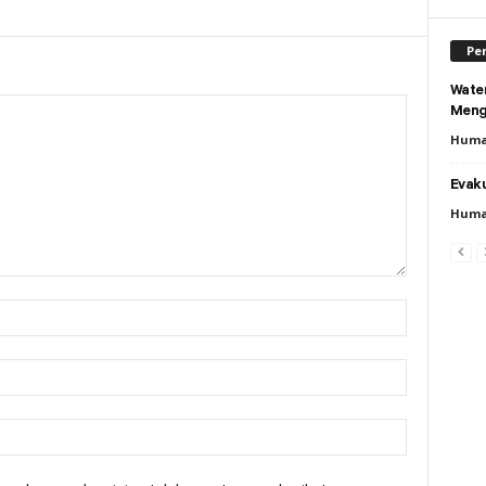
Per
Wate
Meng
Huma
Evaku
Huma