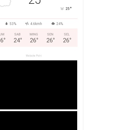
°
25
53%
4.6kmh
24%
UM
SAB
MING
SEN
SEL
26
°
24
°
26
°
26
°
26
°
Website Polri