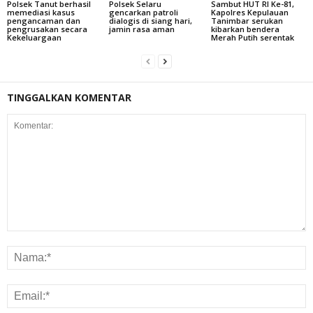
Polsek Tanut berhasil
Polsek Selaru
Sambut HUT RI Ke-81,
memediasi kasus
gencarkan patroli
Kapolres Kepulauan
pengancaman dan
dialogis di siang hari,
Tanimbar serukan
pengrusakan secara
jamin rasa aman
kibarkan bendera
Kekeluargaan
Merah Putih serentak
TINGGALKAN KOMENTAR