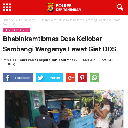
Beranda
Berita Polres
Bhabinkamtibmas Desa Keliobar Sambangi Warganya Lewat
Giat DDS
BERITA POLRES
Bhabinkamtibmas Desa Keliobar
Sambangi Warganya Lewat Giat DDS
Penulis
Humas Polres Kepulauan Tanimbar
-
16 Mei 2020
247
0
Facebook
Twitter