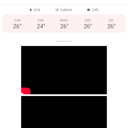
53%
4.6kmh
24%
JUM
SAB
MING
SEN
SEL
26
°
24
°
26
°
26
°
26
°
Website Polri