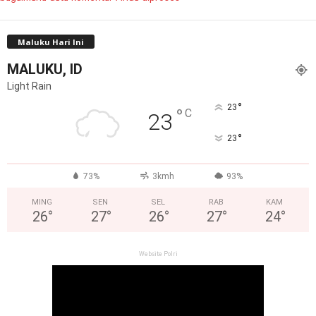
Maluku Hari Ini
MALUKU, ID
Light Rain
°
23
°
C
23
°
23
73%
3kmh
93%
MING
SEN
SEL
RAB
KAM
26
°
27
°
26
°
27
°
24
°
Website Polri