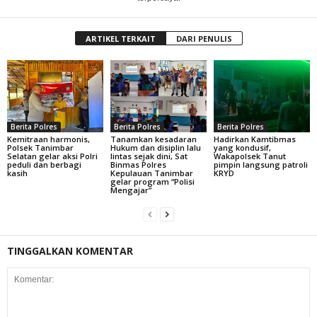
ARTIKEL TERKAIT
DARI PENULIS
Berita Polres
Berita Polres
Berita Polres
Kemitraan harmonis,
Tanamkan kesadaran
Hadirkan Kamtibmas
Polsek Tanimbar
Hukum dan disiplin lalu
yang kondusif,
Selatan gelar aksi Polri
lintas sejak dini, Sat
Wakapolsek Tanut
peduli dan berbagi
Binmas Polres
pimpin langsung patroli
kasih
Kepulauan Tanimbar
KRYD
gelar program “Polisi
Mengajar”
TINGGALKAN KOMENTAR