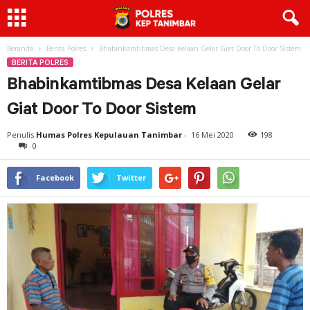
Beranda
Berita Polres
Bhabinkamtibmas Desa Kelaan Gelar Giat Door To Door Sistem
BERITA POLRES
Bhabinkamtibmas Desa Kelaan Gelar
Giat Door To Door Sistem
Penulis
Humas Polres Kepulauan Tanimbar
-
16 Mei 2020
198
0
Facebook
Twitter