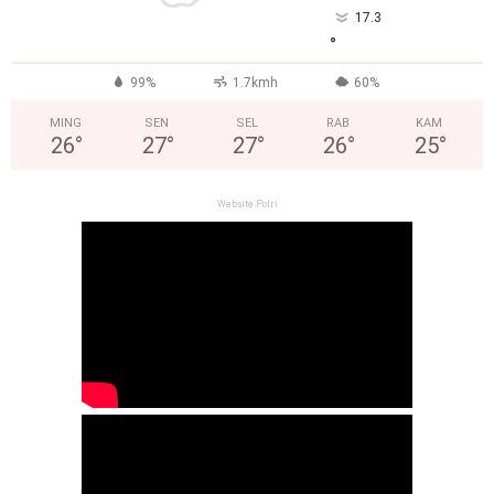
17.3
°
99%
1.7kmh
60%
MING
SEN
SEL
RAB
KAM
26
°
27
°
27
°
26
°
25
°
Website Polri