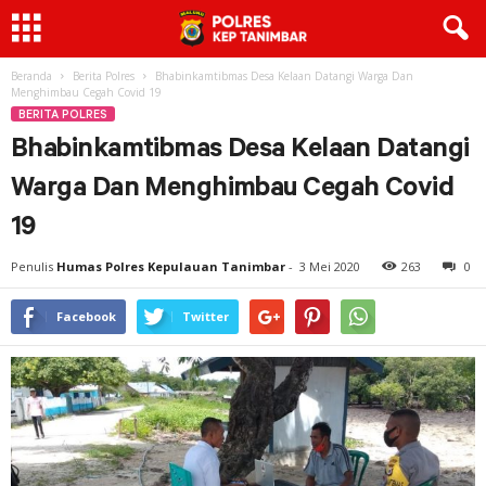
Beranda
Berita Polres
Bhabinkamtibmas Desa Kelaan Datangi Warga Dan
Menghimbau Cegah Covid 19
BERITA POLRES
Bhabinkamtibmas Desa Kelaan Datangi
Warga Dan Menghimbau Cegah Covid
19
Penulis
Humas Polres Kepulauan Tanimbar
-
3 Mei 2020
263
0
Facebook
Twitter