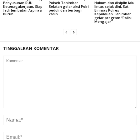
Penyusunan RUU
Polsek Tanimbar
Hukum dan disiplin lalu
Ketenagakerjaan, Siap
Selatan gelar aksi Polri
lintas sejak dini, Sat
Jadi Jembatan Aspirasi
peduli dan berbagi
Binmas Polres
Buruh
kasih
Kepulauan Tanimbar
gelar program “Polisi
Mengajar”
TINGGALKAN KOMENTAR