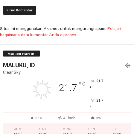
Situs ini menggunakan Akismet untuk mengurangi spam.
Pelajari
bagaimana data komentar Anda diproses
Maluku Hari Ini
MALUKU, ID
Clear Sky
21.7
°
C
21.7
°
21.7
°
66%
4.1kmh
3%
JUM
SAB
MING
SEN
SEL