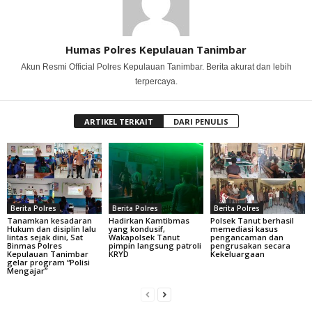
Humas Polres Kepulauan Tanimbar
Akun Resmi Official Polres Kepulauan Tanimbar. Berita akurat dan lebih
terpercaya.
ARTIKEL TERKAIT
DARI PENULIS
Berita Polres
Berita Polres
Berita Polres
Tanamkan kesadaran
Hadirkan Kamtibmas
Polsek Tanut berhasil
Hukum dan disiplin lalu
yang kondusif,
memediasi kasus
lintas sejak dini, Sat
Wakapolsek Tanut
pengancaman dan
Binmas Polres
pimpin langsung patroli
pengrusakan secara
Kepulauan Tanimbar
KRYD
Kekeluargaan
gelar program “Polisi
Mengajar”