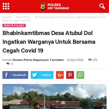
Beranda
Berita Polres
Bhabinkamtibmas Desa Atubul Dol Ingatkan Warganya Untuk
Bersama Cegah Covid 19
BERITA POLRES
Bhabinkamtibmas Desa Atubul Dol
Ingatkan Warganya Untuk Bersama
Cegah Covid 19
Penulis
Humas Polres Kepulauan Tanimbar
-
23 April 2020
279
0
Facebook
Twitter