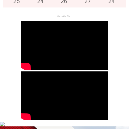
25
°
24
°
26
°
27
°
24
°
Website Polri