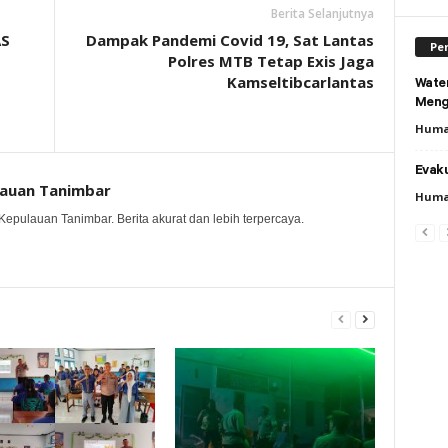
Berita Selanjutnya
AS
Dampak Pandemi Covid 19, Sat Lantas
Per
Polres MTB Tetap Exis Jaga
Kamseltibcarlantas
Wate
Meng
Huma
Evaku
lauan Tanimbar
Huma
Kepulauan Tanimbar. Berita akurat dan lebih terpercaya.