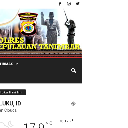
TIBMAS
luku Hari Ini
UKU, ID
en Clouds
°
17.9
°
C
17.9