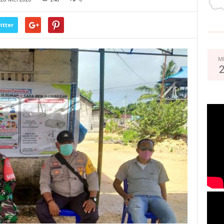
itter
M