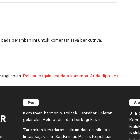
 pada peramban ini untuk komentar saya berikutnya.
rangi spam.
Pelajari bagaimana data komentar Anda diproses
Pos
Al
Kemitraan harmonis, Polsek Tanimbar Selatan
Jl. I
gelar aksi Polri peduli dan berbagi kasih
Kepu
Malu
Tanamkan kesadaran Hukum dan disiplin lalu
Malu
lintas sejak dini, Sat Binmas Polres Kepulauan
ar
Indon