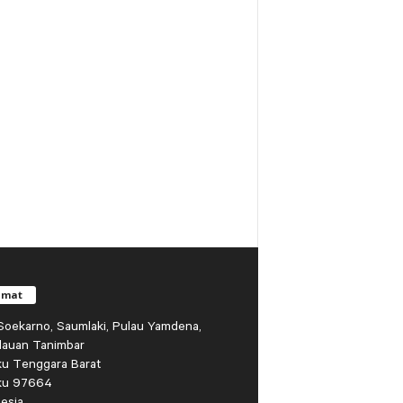
amat
r Soekarno, Saumlaki, Pulau Yamdena,
lauan Tanimbar
ku Tenggara Barat
ku 97664
esia