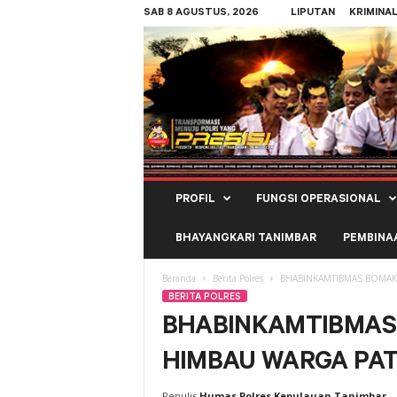
SAB 8 AGUSTUS, 2026
LIPUTAN
KRIMINA
Polres
PROFIL
FUNGSI OPERASIONAL
Kepulauan
Tanimbar
BHAYANGKARI TANIMBAR
PEMBINA
Beranda
Berita Polres
BHABINKAMTIBMAS BOMAKI
BERITA POLRES
BHABINKAMTIBMAS 
HIMBAU WARGA PA
Penulis
Humas Polres Kepulauan Tanimbar
-