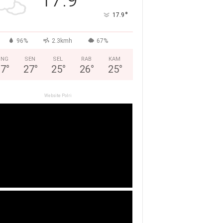
°
17.9
96%
2.3kmh
67%
ING
SEN
SEL
RAB
KAM
27
°
27
°
25
°
26
°
25
°
Website Polri