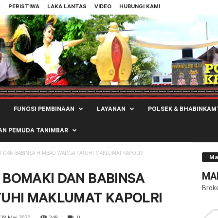
L
PERISTIWA
LAKA LANTAS
VIDEO
HUBUNGI KAMI
FUNGSI PEMBINAAN
LAYANAN
POLSEK & BHABINKAM
AN PEMUDA TANIMBAR
 DAN BABINSA HIMBAU WARGA PATUHI MAKLUMAT KAPOLRI
Ma
MAL
BOMAKI DAN BABINSA
Brok
TUHI MAKLUMAT KAPOLRI
28 Mei 2020
248
0