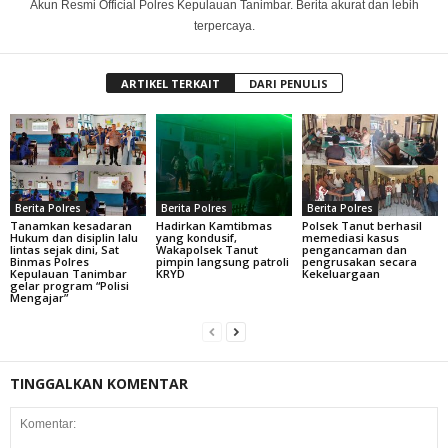
Akun Resmi Official Polres Kepulauan Tanimbar. Berita akurat dan lebih
terpercaya.
ARTIKEL TERKAIT
DARI PENULIS
Berita Polres
Berita Polres
Berita Polres
Tanamkan kesadaran
Hadirkan Kamtibmas
Polsek Tanut berhasil
Hukum dan disiplin lalu
yang kondusif,
memediasi kasus
lintas sejak dini, Sat
Wakapolsek Tanut
pengancaman dan
Binmas Polres
pimpin langsung patroli
pengrusakan secara
Kepulauan Tanimbar
KRYD
Kekeluargaan
gelar program “Polisi
Mengajar”
TINGGALKAN KOMENTAR