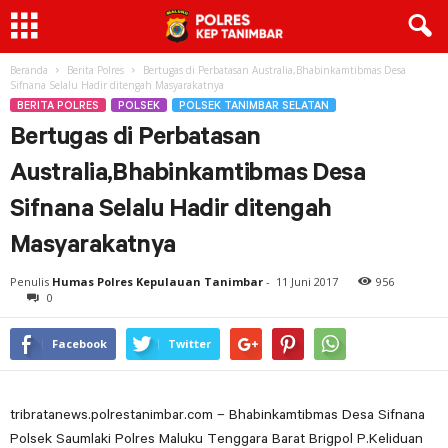
Beranda
Berita Polres
Bertugas di Perbatasan Australia,Bhabinkamtibmas Desa
Sifnana Selalu Hadir ditengah Masyarakatnya
BERITA POLRES
POLSEK
POLSEK TANIMBAR SELATAN
Bertugas di Perbatasan
Australia,Bhabinkamtibmas Desa
Sifnana Selalu Hadir ditengah
Masyarakatnya
Penulis
Humas Polres Kepulauan Tanimbar
-
11 Juni 2017
956
0
Facebook
Twitter
tribratanews.polrestanimbar.com – Bhabinkamtibmas Desa Sifnana
Polsek Saumlaki Polres Maluku Tenggara Barat Brigpol P.Keliduan