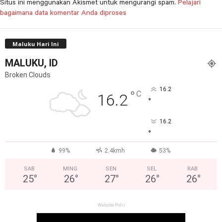
Situs ini menggunakan Akismet untuk mengurangi spam.
Pelajari
bagaimana data komentar Anda diproses
Maluku Hari Ini
MALUKU, ID
Broken Clouds
16.2
°
C
16.2
°
16.2
°
99%
2.4kmh
53%
SAB
MING
SEN
SEL
RAB
25
°
26
°
27
°
26
°
26
°
Website Polri