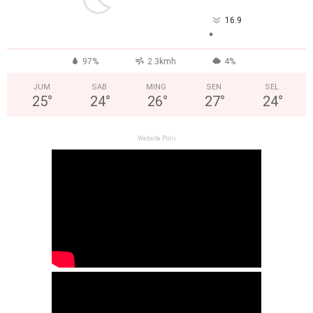
16.9
°
97%
2.3kmh
4%
JUM
SAB
MING
SEN
SEL
25
°
24
°
26
°
27
°
24
°
Website Polri