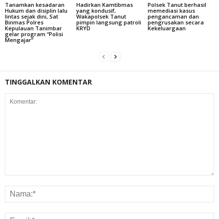
Tanamkan kesadaran
Hadirkan Kamtibmas
Polsek Tanut berhasil
Hukum dan disiplin lalu
yang kondusif,
memediasi kasus
lintas sejak dini, Sat
Wakapolsek Tanut
pengancaman dan
Binmas Polres
pimpin langsung patroli
pengrusakan secara
Kepulauan Tanimbar
KRYD
Kekeluargaan
gelar program “Polisi
Mengajar”
TINGGALKAN KOMENTAR