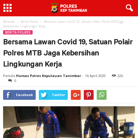
Beranda
Berita Polres
Bersama Lawan Covid 19, Satuan Polair Polres MTB Jaga
Kebersihan Lingkungan Kerja
BERITA POLRES
Bersama Lawan Covid 19, Satuan Polair
Polres MTB Jaga Kebersihan
Lingkungan Kerja
Penulis
Humas Polres Kepulauan Tanimbar
-
16 April 2020
226
0
Facebook
Twitter