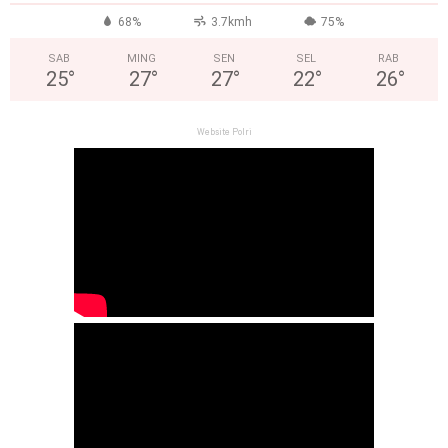
68%
3.7kmh
75%
SAB
MING
SEN
SEL
RAB
25
°
27
°
27
°
22
°
26
°
Website Polri