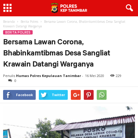
Beranda
Berita Polres
Bersama Lawan Corona, Bhabinkamtibmas Desa Sangliat
Krawain Datangi Warganya
BERITA POLRES
Bersama Lawan Corona,
Bhabinkamtibmas Desa Sangliat
Krawain Datangi Warganya
Penulis
Humas Polres Kepulauan Tanimbar
-
16 Mei 2020
229
0
Facebook
Twitter