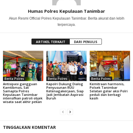
Humas Polres Kepulauan Tanimbar
Akun Resmi Official Polres Kepulauan Tanimbar. Berita akurat dan lebih
terpercaya.
ARTIKEL TERKAIT
DARI PENULIS
Berita Polres
Berita Polres
Berita Polres
Antisipasi gangguan
Kapolri Dukung Dialog
Kemitraan harmonis,
Kamtibmas, Sat
Penyusunan RUU
Polsek Tanimbar
Samapta Polres
Ketenagakerjaan, Siap
Selatan gelar aksi Polri
Kepulauan Tanimbar
Jadi Jembatan Aspirasi
peduli dan berbagi
intensifkan patroli objek
Buruh
kasih
wisata saat akhir pekan
TINGGALKAN KOMENTAR