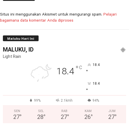
Situs ini menggunakan Akismet untuk mengurangi spam.
Pelajari
bagaimana data komentar Anda diproses
Maluku Hari Ini
MALUKU, ID
Light Rain
18.4
°
C
18.4
°
18.4
°
99%
2.1kmh
94%
SEN
SEL
RAB
KAM
JUM
27
°
28
°
27
°
26
°
27
°