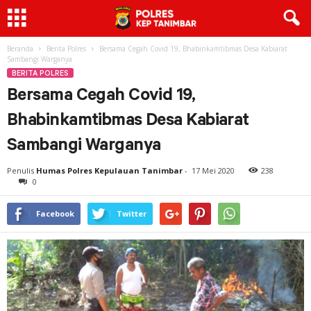
Beranda
Berita Polres
Bersama Cegah Covid 19, Bhabinkamtibmas Desa Kabiarat
Sambangi Warganya
BERITA POLRES
Bersama Cegah Covid 19,
Bhabinkamtibmas Desa Kabiarat
Sambangi Warganya
Penulis
Humas Polres Kepulauan Tanimbar
-
17 Mei 2020
238
0
Facebook
Twitter