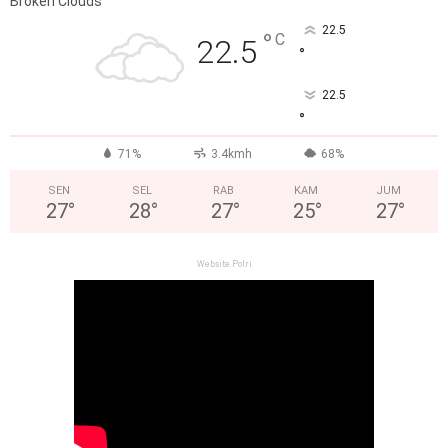
Broken Clouds
22.5
°
C
22.5
°
22.5
°
71%
3.4kmh
68%
SEN
SEL
RAB
KAM
JUM
27
°
28
°
27
°
25
°
27
°
Website Polri