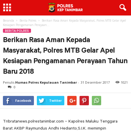
Beranda
Berita Polres
Berikan Rasa Aman Kepada Masyarakat, Polres MTB Gelar Apel
Kesiapan Pengamanan Perayaan...
BERITA POLRES
Berikan Rasa Aman Kepada
Masyarakat, Polres MTB Gelar Apel
Kesiapan Pengamanan Perayaan Tahun
Baru 2018
Penulis
Humas Polres Kepulauan Tanimbar
-
31 Desember 2017
1021
0
Facebook
Twitter
Tribratanews.polrestanimbar.com – Kapolres Maluku Tenggara
Barat AKBP Raymundus Andhi Hedianto,S.I.K. memimpin