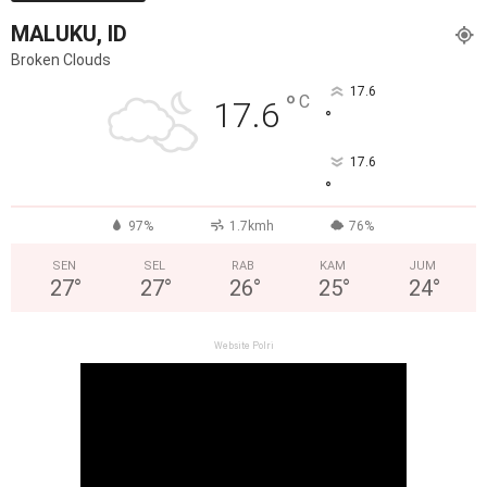
MALUKU, ID
Broken Clouds
17.6
°
C
17.6
°
17.6
°
97%
1.7kmh
76%
SEN
SEL
RAB
KAM
JUM
27
°
27
°
26
°
25
°
24
°
Website Polri