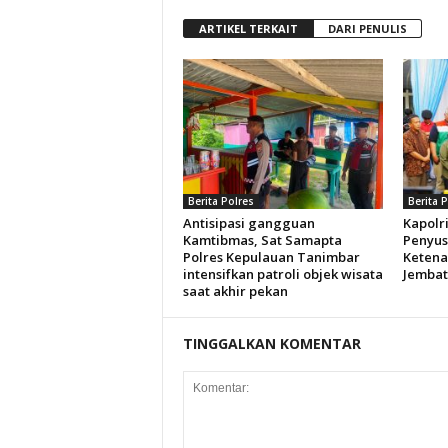
ARTIKEL TERKAIT
DARI PENULIS
Berita Polres
Berita 
Antisipasi gangguan
Kapolr
Kamtibmas, Sat Samapta
Penyu
Polres Kepulauan Tanimbar
Ketena
intensifkan patroli objek wisata
Jembat
saat akhir pekan
TINGGALKAN KOMENTAR