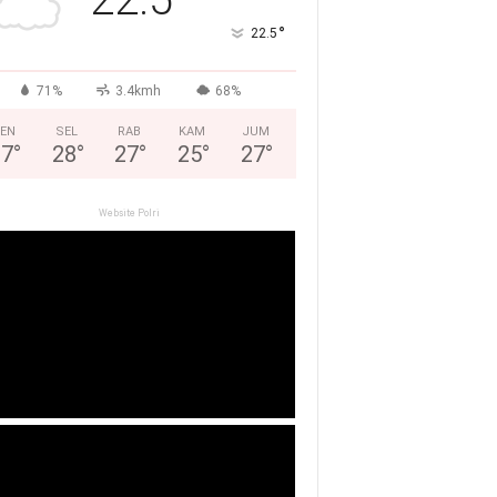
°
22.5
71%
3.4kmh
68%
EN
SEL
RAB
KAM
JUM
27
°
28
°
27
°
25
°
27
°
Website Polri