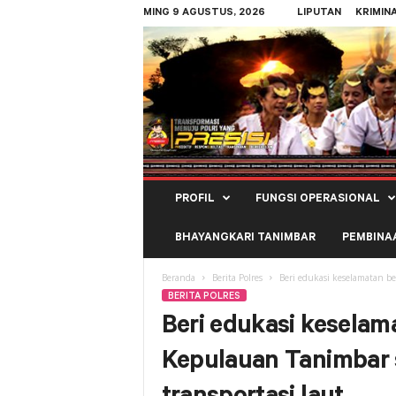
MING 9 AGUSTUS, 2026
LIPUTAN
KRIMIN
Polres
PROFIL
FUNGSI OPERASIONAL
Kepulauan
Tanimbar
BHAYANGKARI TANIMBAR
PEMBINA
Beranda
Berita Polres
Beri edukasi keselamatan ber
BERITA POLRES
Beri edukasi keselama
Kepulauan Tanimbar 