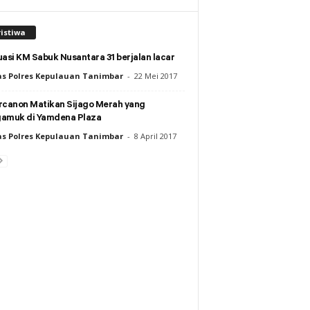
istiwa
asi KM Sabuk Nusantara 31 berjalan lacar
s Polres Kepulauan Tanimbar
-
22 Mei 2017
rcanon Matikan Sijago Merah yang
amuk di Yamdena Plaza
s Polres Kepulauan Tanimbar
-
8 April 2017