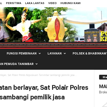
AL
PERISTIWA
LAKA LANTAS
VIDEO
HUBUNGI KAMI
FUNGSI PEMBINAAN
LAYANAN
POLSEK & BHABINKAM
AN PEMUDA TANIMBAR
layar, Sat Polair Polres Kepulauan Tanimbar sambangi pemilik jasa...
Ma
MAL
tan berlayar, Sat Polair Polres
Brok
sambangi pemilik jasa