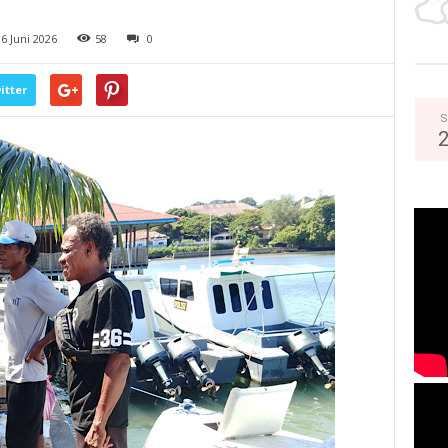
6 Juni 2026
58
0
itter
S