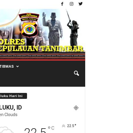
TIBMAS
luku Hari Ini
UKU, ID
en Clouds
°
22.5
°
C
22.5