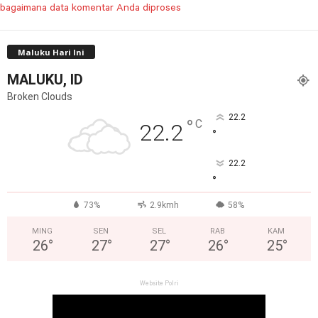
bagaimana data komentar Anda diproses
Maluku Hari Ini
MALUKU, ID
Broken Clouds
22.2
°
C
22.2
°
22.2
°
73%
2.9kmh
58%
MING
SEN
SEL
RAB
KAM
26
°
27
°
27
°
26
°
25
°
Website Polri