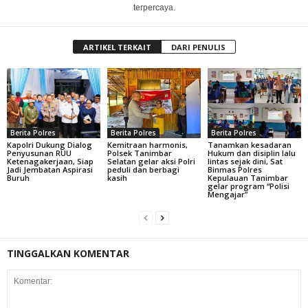
terpercaya.
ARTIKEL TERKAIT
DARI PENULIS
Berita Polres
Berita Polres
Berita Polres
Kapolri Dukung Dialog
Kemitraan harmonis,
Tanamkan kesadaran
Penyusunan RUU
Polsek Tanimbar
Hukum dan disiplin lalu
Ketenagakerjaan, Siap
Selatan gelar aksi Polri
lintas sejak dini, Sat
Jadi Jembatan Aspirasi
peduli dan berbagi
Binmas Polres
Buruh
kasih
Kepulauan Tanimbar
gelar program “Polisi
Mengajar”
TINGGALKAN KOMENTAR